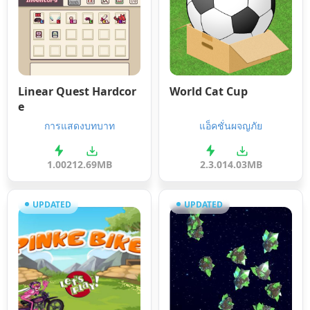
Linear Quest Hardcor
World Cat Cup
e
การแสดงบทบาท
แอ็คชั่นผจญภัย
1.002
12.69MB
2.3.0
14.03MB
UPDATED
UPDATED