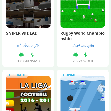
SNIPER vs DEAD
Rugby World Champio
nship
แอ็คชั่นผจญภัย
แอ็คชั่นผจญภัย
1.0.0
48.15MB
7.5
21.96MB
UPDATED
UPDATED