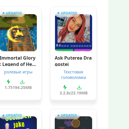
UPDATED
UPDATED
Immortal Glory
Ask Puterea Dra
: Legend of Hero
gostei
es - Action RPG
ролевые игры
Текстовая
головоломка
1.75
194.25MB
3.2.8z
23.19MB
UPDATED
UPDATED