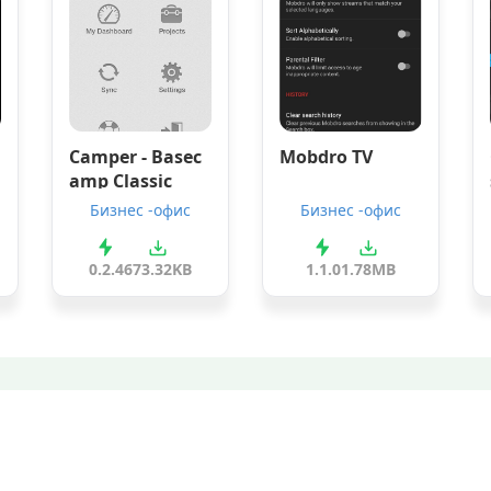
Camper - Basec
Mobdro TV
amp Classic
Бизнес -офис
Бизнес -офис
0.2.4
673.32KB
1.1.0
1.78MB