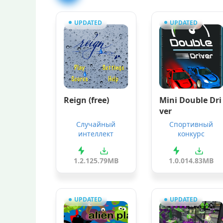
UPDATED
UPDATED
Reign (free)
Mini Double Dri
ver
Случайный
Спортивный
интеллект
конкурс
1.2.1
25.79MB
1.0.0
14.83MB
UPDATED
UPDATED