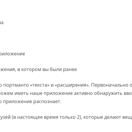
ла
приложение
ожения, в котором вы были ранее
то портманто «текста» и «расширения». Первоначально о
е можем иметь наше приложение активно обнаружить вво
то приложение распознает.
рузей (в настоящее время только 2), которые делают ве