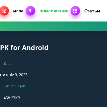
игра
приложение
Статьи
PK for Android
2.1.1
ения
July 9, 2025
Бизнес -офис
458.27KB