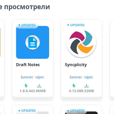
е просмотрели
UPDATED
UPDATED
Draft Notes
Syncplicity
Бизнес -офис
Бизнес -офис
1.8.0.44
3.96MB
4.12.0
88.52MB
UPDATED
UPDATED