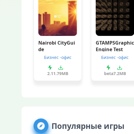
Nairobi CityGui
GTAMPSGraphic
de
Engine Test
Бизнес -офис
Бизнес -офис
2.1
1.79MB
beta
7.2MB
Популярные игры