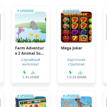
UPDATED
UPDATED
Farm Adventur
Mega Joker
e 2 Animal Soun
ds
Случайный
Карточная
интеллект
стратегия
1.3
3.25MB
1.0.2
3.99MB
UPDATED
UPDATED