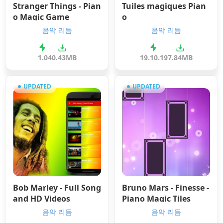
Stranger Things - Pian
Tuiles magiques Pian
o Magic Game
o
음악 리듬
음악 리듬
1.0
40.43MB
19.10.19
7.84MB
UPDATED
UPDATED
Bob Marley - Full Song
Bruno Mars - Finesse -
and HD Videos
Piano Magic Tiles
음악 리듬
음악 리듬