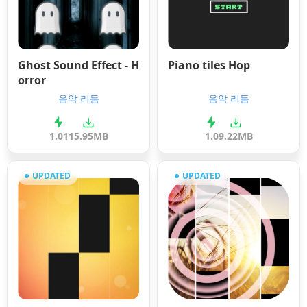
Ghost Sound Effect - H
Piano tiles Hop
orror
음악 리듬
음악 리듬
1.01
15.95MB
1.0
9.22MB
UPDATED
UPDATED