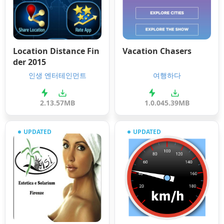
Location Distance Fin
Vacation Chasers
der 2015
인생 엔터테인먼트
여행하다
2.1
3.57MB
1.0.0
45.39MB
UPDATED
UPDATED