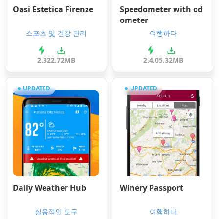
Oasi Estetica Firenze
Speedometer with od
ometer
스포츠 및 건강 관리
여행하다
2.3
22.72MB
2.4.0
5.32MB
UPDATED
UPDATED
Daily Weather Hub
Winery Passport
실용적인 도구
여행하다