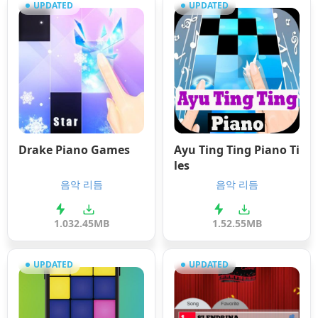
UPDATED
UPDATED
Drake Piano Games
Ayu Ting Ting Piano Ti
les
음악 리듬
음악 리듬
1.0
32.45MB
1.5
2.55MB
UPDATED
UPDATED