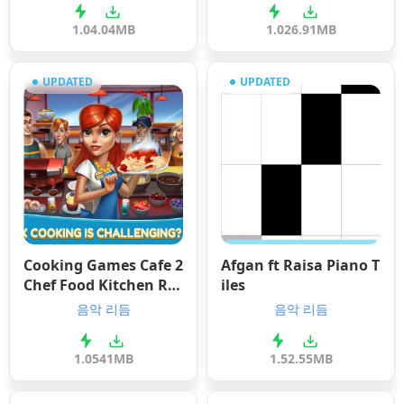
1.0
4.04MB
1.0
26.91MB
UPDATED
UPDATED
Cooking Games Cafe 2
Afgan ft Raisa Piano T
Chef Food Kitchen Res
iles
taurant
음악 리듬
음악 리듬
1.05
41MB
1.5
2.55MB