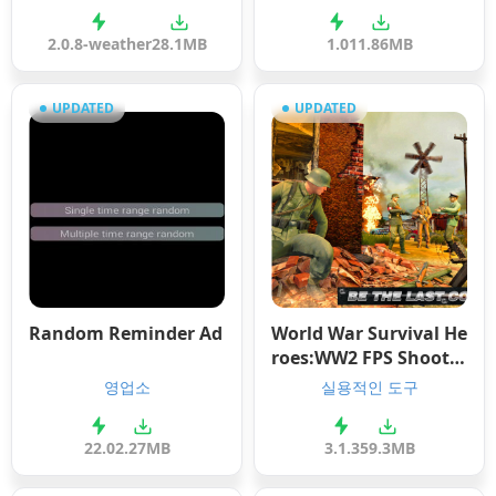
2.0.8-weather
28.1MB
1.0
11.86MB
UPDATED
UPDATED
Random Reminder Ad
World War Survival He
roes:WW2 FPS Shootin
g Games
영업소
실용적인 도구
22.0
2.27MB
3.1.3
59.3MB