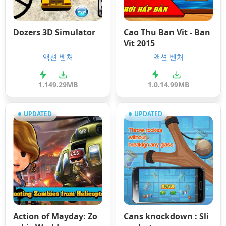
Dozers 3D Simulator
Cao Thu Ban Vit - Ban
Vit 2015
액션 벤처
액션 벤처
1.1
49.29MB
1.0.1
4.99MB
UPDATED
UPDATED
Action of Mayday: Zo
Cans knockdown : Sli