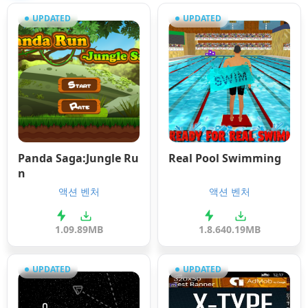
UPDATED
UPDATED
Panda Saga:Jungle Ru
Real Pool Swimming
n
액션 벤처
액션 벤처
1.0
9.89MB
1.8.6
40.19MB
UPDATED
UPDATED