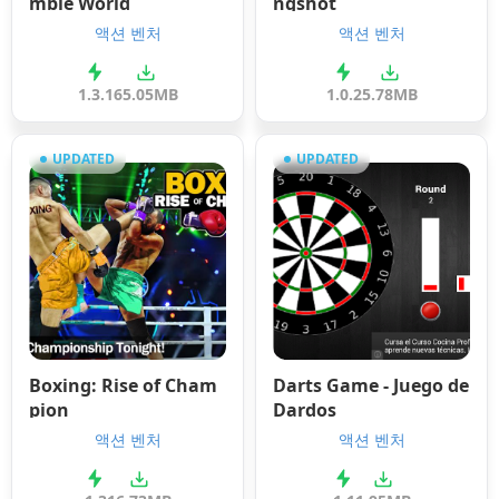
mbie World
ngshot
액션 벤처
액션 벤처
1.3.1
65.05MB
1.0.2
5.78MB
UPDATED
UPDATED
Boxing: Rise of Cham
Darts Game - Juego de
pion
Dardos
액션 벤처
액션 벤처