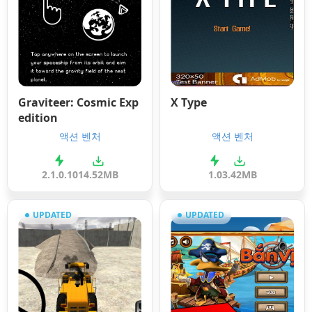
Graviteer: Cosmic Exp
X Type
edition
액션 벤처
액션 벤처
2.1.0.10
14.52MB
1.0
3.42MB
UPDATED
UPDATED