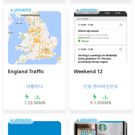
UPDATED
UPDATED
England Traffic
Weekend 12
여행하다
인생 엔터테인먼트
1.2
3.06MB
9.1.0
50MB
UPDATED
UPDATED