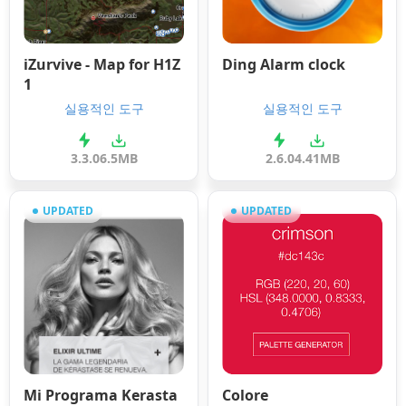
iZurvive - Map for H1Z
Ding Alarm clock
1
실용적인 도구
실용적인 도구
3.3.0
6.5MB
2.6.0
4.41MB
UPDATED
UPDATED
Mi Programa Kerasta
Colore