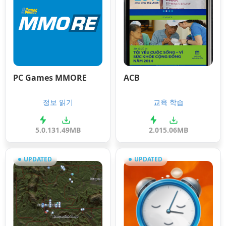
PC Games MMORE
ACB
정보 읽기
교육 학습
5.0.1
31.49MB
2.0
15.06MB
UPDATED
UPDATED