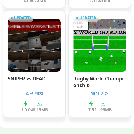
1.3
16.73MB
1.1
1.95MB
UPDATED
UPDATED
SNIPER vs DEAD
Rugby World Champi
onship
액션 벤처
액션 벤처
1.0.0
48.15MB
7.5
21.96MB