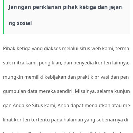
Jaringan periklanan pihak ketiga dan jejari
ng sosial
Pihak ketiga yang diakses melalui situs web kami, terma
suk mitra kami, pengiklan, dan penyedia konten lainnya,
mungkin memiliki kebijakan dan praktik privasi dan pen
gumpulan data mereka sendiri. Misalnya, selama kunjun
gan Anda ke Situs kami, Anda dapat menautkan atau me
lihat konten tertentu pada halaman yang sebenarnya di