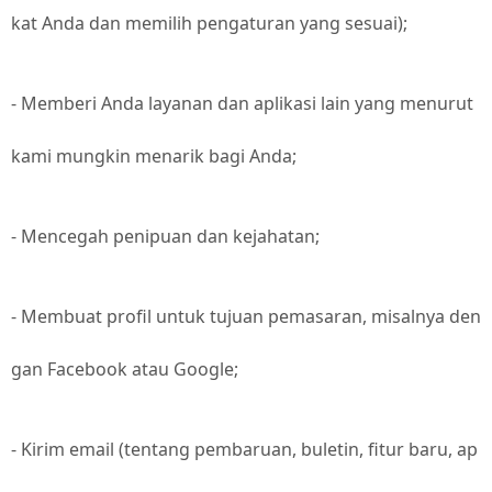
kat Anda dan memilih pengaturan yang sesuai);
- Memberi Anda layanan dan aplikasi lain yang menurut
kami mungkin menarik bagi Anda;
- Mencegah penipuan dan kejahatan;
- Membuat profil untuk tujuan pemasaran, misalnya den
gan Facebook atau Google;
- Kirim email (tentang pembaruan, buletin, fitur baru, ap