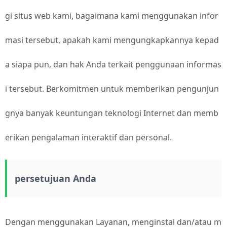
gi situs web kami, bagaimana kami menggunakan infor
masi tersebut, apakah kami mengungkapkannya kepad
a siapa pun, dan hak Anda terkait penggunaan informas
i tersebut. Berkomitmen untuk memberikan pengunjun
gnya banyak keuntungan teknologi Internet dan memb
erikan pengalaman interaktif dan personal.
persetujuan Anda
Dengan menggunakan Layanan, menginstal dan/atau m