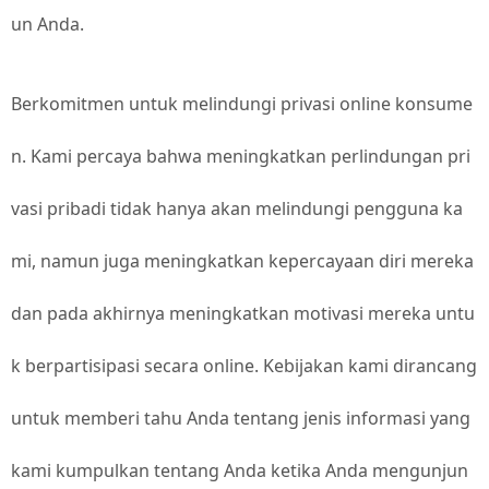
un Anda.
Berkomitmen untuk melindungi privasi online konsume
n. Kami percaya bahwa meningkatkan perlindungan pri
vasi pribadi tidak hanya akan melindungi pengguna ka
mi, namun juga meningkatkan kepercayaan diri mereka
dan pada akhirnya meningkatkan motivasi mereka untu
k berpartisipasi secara online. Kebijakan kami dirancang
untuk memberi tahu Anda tentang jenis informasi yang
kami kumpulkan tentang Anda ketika Anda mengunjun