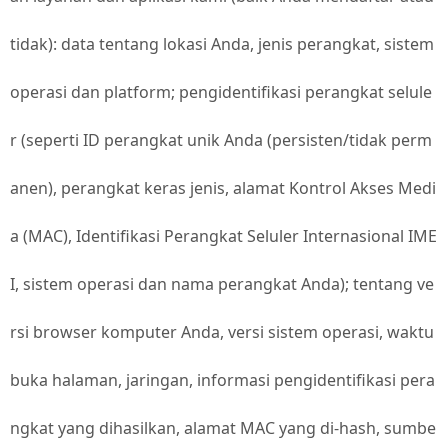
tidak): data tentang lokasi Anda, jenis perangkat, sistem
operasi dan platform; pengidentifikasi perangkat selule
r (seperti ID perangkat unik Anda (persisten/tidak perm
anen), perangkat keras jenis, alamat Kontrol Akses Medi
a (MAC), Identifikasi Perangkat Seluler Internasional IME
I, sistem operasi dan nama perangkat Anda); tentang ve
rsi browser komputer Anda, versi sistem operasi, waktu
buka halaman, jaringan, informasi pengidentifikasi pera
ngkat yang dihasilkan, alamat MAC yang di-hash, sumbe