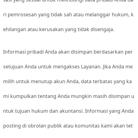
ri pemrosesan yang tidak sah atau melanggar hukum, k
ehilangan atau kerusakan yang tidak disengaja.
Informasi pribadi Anda akan disimpan berdasarkan per
setujuan Anda untuk mengakses Layanan. Jika Anda me
milih untuk menutup akun Anda, data terbatas yang ka
mi kumpulkan tentang Anda mungkin masih disimpan u
ntuk tujuan hukum dan akuntansi. Informasi yang Anda
posting di obrolan publik atau komunitas kami akan tet