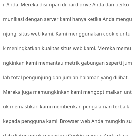
r Anda. Mereka disimpan di hard drive Anda dan berko
munikasi dengan server kami hanya ketika Anda mengu
njungi situs web kami. Kami menggunakan cookie untu
k meningkatkan kualitas situs web kami. Mereka memu
ngkinkan kami memantau metrik gabungan seperti jum
lah total pengunjung dan jumlah halaman yang dilihat.
Mereka juga memungkinkan kami mengoptimalkan unt
uk memastikan kami memberikan pengalaman terbaik
kepada pengguna kami. Browser web Anda mungkin su
dah diatur untuk menerima Cookie, namun Anda dapat