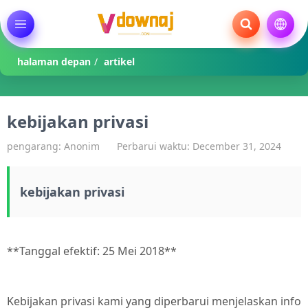
halaman depan
/
artikel
kebijakan privasi
pengarang: Anonim
Perbarui waktu: December 31, 2024
kebijakan privasi
**Tanggal efektif: 25 Mei 2018**
Kebijakan privasi kami yang diperbarui menjelaskan info