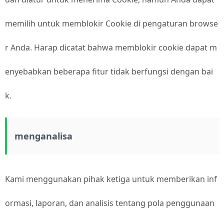
memilih untuk memblokir Cookie di pengaturan browse
r Anda. Harap dicatat bahwa memblokir cookie dapat m
enyebabkan beberapa fitur tidak berfungsi dengan bai
k.
menganalisa
Kami menggunakan pihak ketiga untuk memberikan inf
ormasi, laporan, dan analisis tentang pola penggunaan