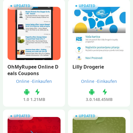
UPDATED
UPDATED
OhMyRupee Online D
Lilly Drogerie
eals Coupons
Online -Einkaufen
Online -Einkaufen
1.0
1.21MB
3.0.14
8.45MB
UPDATED
UPDATED