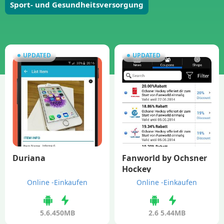
Sport- und Gesundheitsversorgung
UPDATED
UPDATED
Duriana
Fanworld by Ochsner
Hockey
Online -Einkaufen
Online -Einkaufen
5.6.4
50MB
2.6
5.44MB