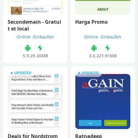
Secondemain - Gratui
Harga Promo
t et local
Online -Einkaufen
Online -Einkaufen
5.9.2
9.36MB
3.0.2
21.91MB
UPDATED
UPDATED
Deals for Nordstrom
Ratnadeep