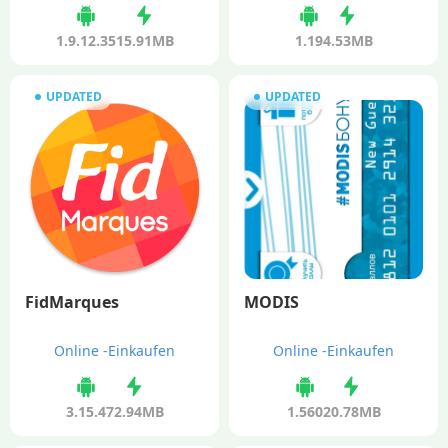
1.9.12.35
15.91MB
1.19
4.53MB
UPDATED
UPDATED
FidMarques
MODIS
Online -Einkaufen
Online -Einkaufen
3.15.4
72.94MB
1.560
20.78MB