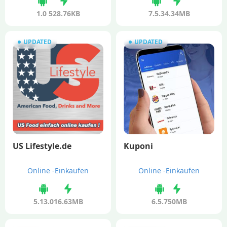
1.0
528.76KB
7.5.3
4.34MB
UPDATED
UPDATED
US Lifestyle.de
Kuponi
Online -Einkaufen
Online -Einkaufen
5.13.0
16.63MB
6.5.7
50MB