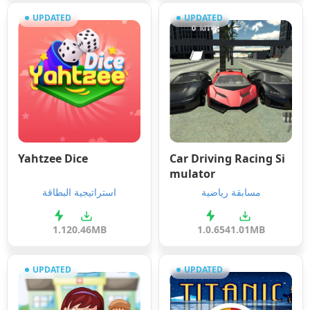
UPDATED
UPDATED
Yahtzee Dice
Car Driving Racing Si
mulator
مسابقة رياضية
استراتيجية البطاقة
1.1
20.46MB
1.0.65
41.01MB
UPDATED
UPDATED