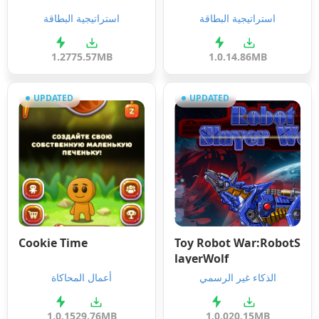
استراتيجية البطاقة
استراتيجية البطاقة
1.27
75.57MB
1.0.1
4.86MB
UPDATED
UPDATED
Cookie Time
Toy Robot War:RobotS
layerWolf
الذكاء غير الرسمي
أعمال المحاكاة
1.0.15
29.76MB
1.0.0
20.15MB